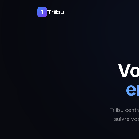
Triibu
T
Vo
e
Triibu cent
suivre vo