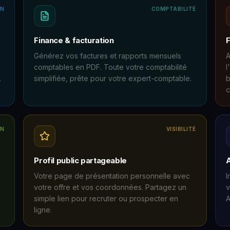
ON
COMPTABILITÉ
Finance & facturation
F
Générez vos factures et rapports mensuels
A
comptables en PDF. Toute votre comptabilité
l
.
simplifiée, prête pour votre expert-comptable.
b
c
IN
VISIBILITÉ
Profil public partageable
A
Votre page de présentation personnelle avec
I
votre offre et vos coordonnées. Partagez un
v
simple lien pour recruter ou prospecter en
A
ligne.