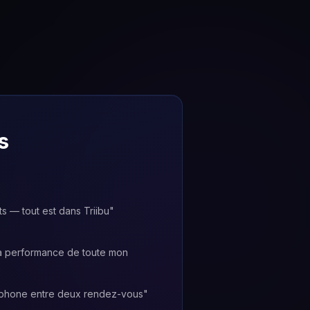
s
s — tout est dans Triibu
"
 la performance de toute mon
éphone entre deux rendez-vous
"