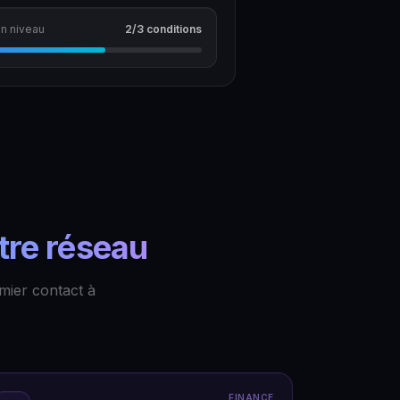
in niveau
2/3 conditions
tre réseau
mier contact à
FINANCE