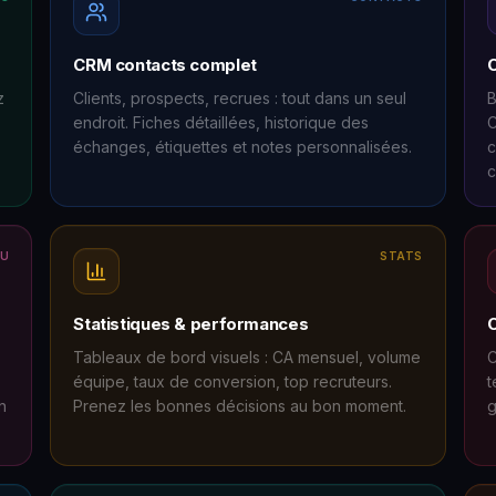
CRM contacts complet
z
Clients, prospects, recrues : tout dans un seul
B
endroit. Fiches détaillées, historique des
C
échanges, étiquettes et notes personnalisées.
c
c
AU
STATS
Statistiques & performances
C
Tableaux de bord visuels : CA mensuel, volume
C
équipe, taux de conversion, top recruteurs.
t
n
Prenez les bonnes décisions au bon moment.
g