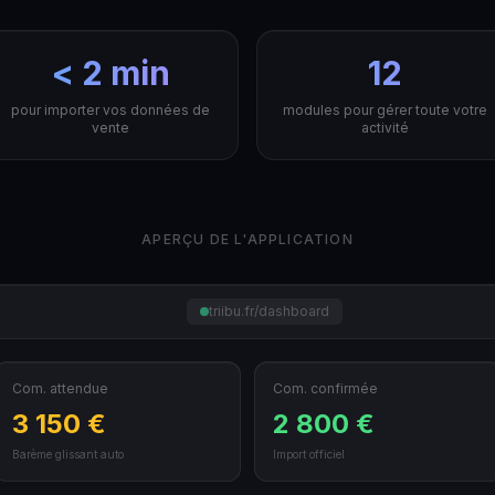
< 2 min
12
pour importer vos données de
modules pour gérer toute votre
vente
activité
APERÇU DE L'APPLICATION
triibu.fr/dashboard
Com. attendue
Com. confirmée
3 150 €
2 800 €
Barème glissant auto
Import officiel